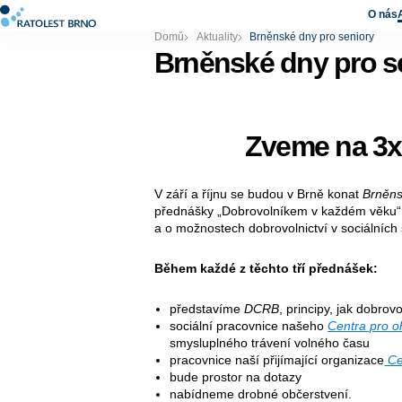
O nás
Domů
Aktuality
Brněnské dny pro seniory
Brněnské dny pro s
Zveme na 3x
V září a říjnu se budou v Brně konat
Brněns
přednášky „Dobrovolníkem v každém věku“.
a o možnostech dobrovolnictví v sociálních
Během každé z těchto tří přednášek:
představíme
DCRB
, principy, jak dobrov
sociální pracovnice našeho
Centra pro o
smysluplného trávení volného času
pracovnice naší přijímající organizace
Ce
bude prostor na dotazy
nabídneme drobné občerstvení.