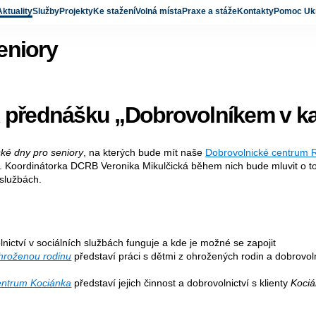
Aktuality
Služby
Projekty
Ke stažení
Volná místa
Praxe a stáže
Kontakty
Pomoc Ukr
eniory
 přednášku „Dobrovolníkem v k
ké dny pro seniory
, na kterých bude mít naše
Dobrovolnické centrum R
 Koordinátorka DCRB Veronika Mikulčická během nich bude mluvit o t
 službách.
olnictví v sociálních službách funguje a kde je možné se zapojit
hroženou rodinu
představí práci s dětmi z ohrožených rodin a dobrovo
ntrum Kociánka
představí jejich činnost a dobrovolnictví s klienty
Koci