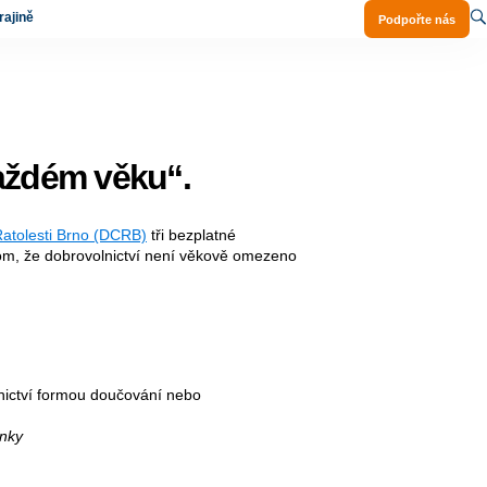
ajině
Podpořte nás
aždém věku“.
atolesti Brno (DCRB)
tři bezplatné
om, že dobrovolnictví není věkově omezeno
lnictví formou doučování nebo
ánky