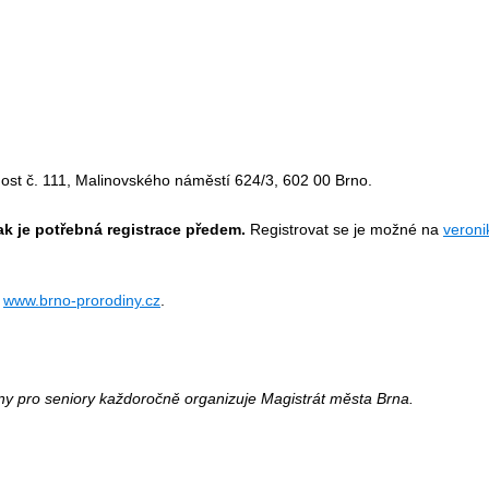
ost č. 111, Malinovského náměstí 624/3, 602 00 Brno.
k je potřebná registrace předem.
Registrovat se je možné na
veroni
a
www.brno-prorodiny.cz
.
y pro seniory každoročně organizuje Magistrát města Brna.