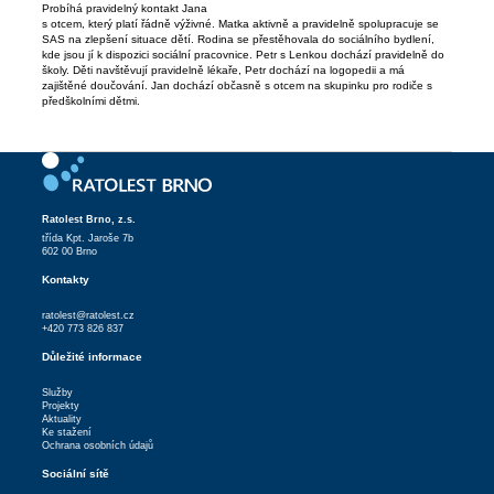
Probíhá pravidelný kontakt Jana
s otcem, který platí řádně výživné. Matka aktivně a pravidelně spolupracuje se
SAS na zlepšení situace dětí. Rodina se přestěhovala do sociálního bydlení,
kde jsou jí k dispozici sociální pracovnice. Petr s Lenkou dochází pravidelně do
školy. Děti navštěvují pravidelně lékaře, Petr dochází na logopedii a má
zajištěné doučování. Jan dochází občasně s otcem na skupinku pro rodiče s
předškolními dětmi.
Ratolest Brno, z.s.
třída Kpt. Jaroše 7b
602 00 Brno
Kontakty
ratolest@ratolest.cz
+420 773 826 837
Důležité informace
Služby
Projekty
Aktuality
Ke stažení
Ochrana osobních údajů
Sociální sítě