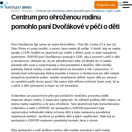
Podpořte nás
Domů
Aktuality
Centrum pro ohroženou rodinu pomohlo paní Dvořákové v péči o děti
O nás
Centrum pro ohroženou rodinu
Aktuality
Služby
pomohlo paní Dvořákové v péči o děti
Projekty
Ke stažení
Volná místa
Paní Dvořáková žije sama se svými třemi dětmi – Petr (8), Lenka (7) a Jan (2).
Praxe a stáže
Otec Petra a Lenky zemřel, s otcem Jana matka již nežije. V době, kdy se matka
Kontakty
spojila s COR, bydleli na ubytovně pro rodiče s dětmi, poté co byla napadena
Pomoc Ukrajině
partnerem. OSPOD paní Dvořákovou propojil s COR, aby jí pomohl v péči o děti
a domácnost. Ukázalo se, že po přestěhování dále od školky do ní matka
přestala děti vozit a nedocházela s nimi pravidelně k lékařům. Děti neměly
prakticky žádné hračky a byly velmi lačné po kontaktu a hře s pracovnicí. V
domácnosti nefungovala žádná pravidla a hranice a domácnost pro děti nebyla
bezpečná (uvolněné police, rozbité neukotvené skříně, lezení dětí po oknech
ve vysokém patře domu apod.) Na matce bylo během schůzek často znát, že je
z péče o děti vyčerpaná a často se cítí bezradná.
S klientkou se pracovnicím přes její počáteční nedůvěru pozvolna dařilo
mapovat situaci rodiny. Z mapování vyplynulo, že některé potřeby dětí nejsou ze
strany matky naplněny a že jsou ohrožené. Tato skutečnost byla komunikována
s klientkou a také s OSPOD. Ve spolupráci s OSPOD pracovnicí byly
vypracovány individuální plány ochrany dětí a byla nastavena pravidelná
trojstranná setkání, zacílená na potřeby dětí a jejich naplňování. Dále byl ve
spolupráci s OSPOD nastaven pravidelný kontakt Jana s otcem.
Díky spolupráci s naší službou mohou děti nadále setrvávat v péči matky.