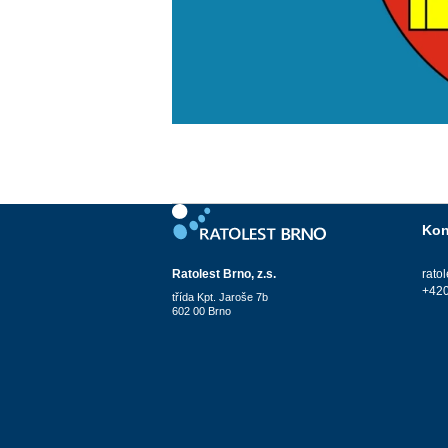
Kon
Ratolest Brno, z.s.
rato
+420
třída Kpt. Jaroše 7b
602 00 Brno