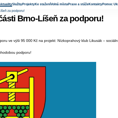
Aktuality
Služby
Projekty
Ke stažení
Volná místa
Praxe a stáže
Kontakty
Pomoc Ukr
íšeň za podporu!
ásti Brno-Líšeň za podporu!
u ve výši 95 000 Kč na projekt: Nízkoprahový klub Likusák – sociální 
ouhodobou podporu!