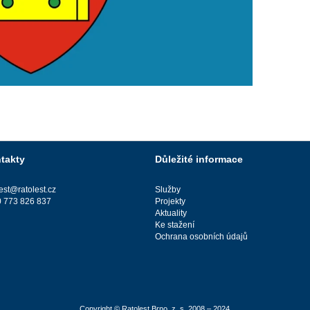
takty
Důležité informace
lest@ratolest.cz
Služby
 773 826 837
Projekty
Aktuality
Ke stažení
Ochrana osobních údajů
Copyright © Ratolest Brno, z. s. 2008 – 2024