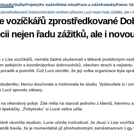
Aktuality
Služby
Projekty
Ke stažení
Volná místa
Praxe a stáže
Kontakty
Pomoc Ukr
ů zprostředkované Dobrovolnickým centrem přineslo Lucii nejen řadu zážitků, ale i 
ize vozíčkářů zprostředkované D
ii nejen řadu zážitků, ale i novou
t v Lize vozíčkářů, neměla žádné zkušenosti s tělesně postiženými osob
ím setkáním s koordinátorkou dobrovolníků, všechen strach a nejistotu r
ě poradili a pomohli. Což Lucii utvrdilo, že její volba organizace byla spr
/studentku, kterou doučovala a motivovala ke studiu. Vyzkoušela si i zo
i s Lucií spoustu zábavy.
y na víkendový pobyt. Zde měla na starosti jednoho z klientů, kterému 
i špekáčky. „Pobytovku“ si Lucie velice užila.
ěšně ukončila studium, Lucie učinila rozhodnutí, že zkusí v Lize vozíčk
 natolik bavila, že je momentálně již plnohodnotným zaměstnancem Ligy 