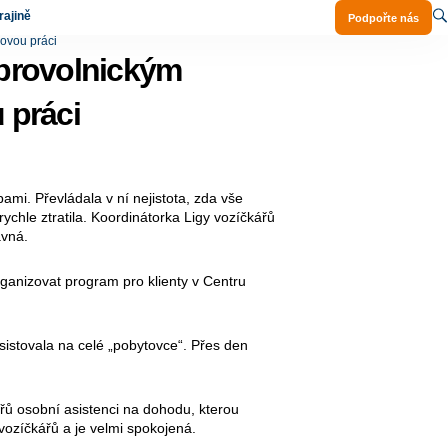
ajině
Podpořte nás
novou práci
obrovolnickým
 práci
ami. Převládala v ní nejistota, zda vše
ychle ztratila. Koordinátorka Ligy vozíčkářů
ávná.
rganizovat program pro klienty v Centru
asistovala na celé „pobytovce“. Přes den
ářů osobní asistenci na dohodu, kterou
vozíčkářů a je velmi spokojená.