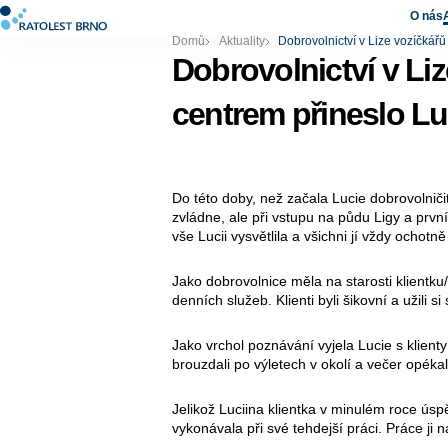
O nás
Domů
Aktuality
Dobrovolnictví v Lize vozíčkář
Dobrovolnictví v L
centrem přineslo Luc
Do této doby, než začala Lucie dobrovolniči
zvládne, ale při vstupu na půdu Ligy a prvn
vše Lucii vysvětlila a všichni jí vždy ochotn
Jako dobrovolnice měla na starosti klientku
denních služeb. Klienti byli šikovní a užili s
Jako vrchol poznávání vyjela Lucie s klient
brouzdali po výletech v okolí a večer opékal
Jelikož Luciina klientka v minulém roce úsp
vykonávala při své tehdejší práci. Práce ji