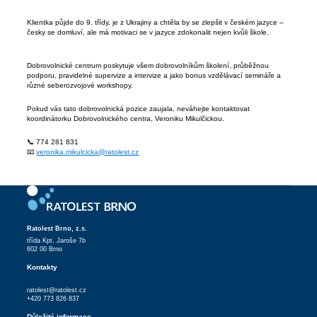
Klientka půjde do 9. třídy, je z Ukrajiny a chtěla by se zlepšit v českém jazyce –
česky se domluví, ale má motivaci se v jazyce zdokonalit nejen kvůli škole.
Dobrovolnické centrum poskytuje všem dobrovolníkům školení, průběžnou
podporu, pravidelné supervize a intervize a jako bonus vzdělávací semináře a
různé seberozvojové workshopy.
Pokud vás tato dobrovolnická pozice zaujala, neváhejte kontaktovat
koordinátorku Dobrovolnického centra, Veroniku Mikulčickou.
📞 774 281 831
📧
veronika.mikulcicka@ratolest.cz
Ratolest Brno, z.s.
třída Kpt. Jaroše 7b
602 00 Brno
Kontakty
ratolest@ratolest.cz
+420 773 826 837
Důležité informace