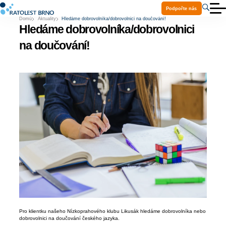
Podpořte nás
Domů
Aktuality
Hledáme dobrovolníka/dobrovolnici na doučování!
O nás
Hledáme dobrovolníka/dobrovolnici
Aktuality
Služby
na doučování!
Projekty
Ke stažení
Volná místa
Praxe a stáže
Kontakty
Pomoc Ukrajině
Pro klientku našeho Nízkoprahového klubu Likusák hledáme dobrovolníka nebo
dobrovolnici na doučování českého jazyka.