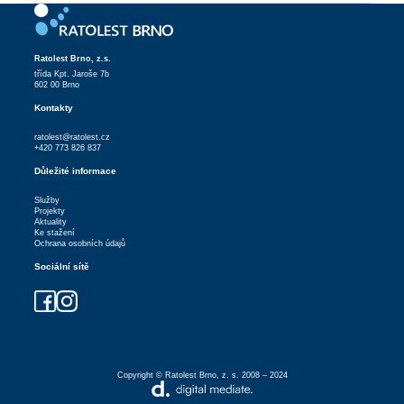
Ratolest Brno, z.s.
třída Kpt. Jaroše 7b
602 00 Brno
Kontakty
ratolest@ratolest.cz
+420 773 826 837
Důležité informace
Služby
Projekty
Aktuality
Ke stažení
Ochrana osobních údajů
Sociální sítě
Copyright © Ratolest Brno, z. s. 2008 – 2024