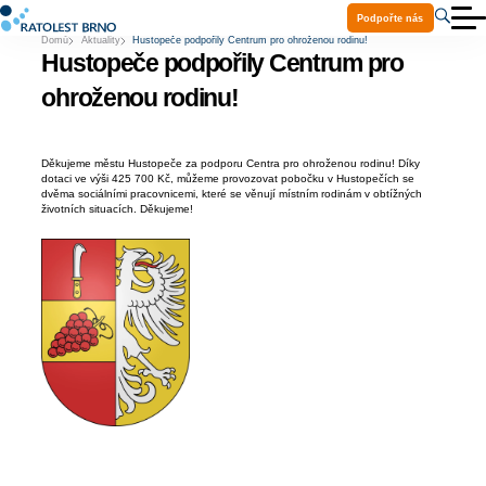
Podpořte nás
Domů
Aktuality
Hustopeče podpořily Centrum pro ohroženou rodinu!
O nás
Hustopeče podpořily Centrum pro
Aktuality
Služby
ohroženou rodinu!
Projekty
Ke stažení
Volná místa
Děkujeme městu Hustopeče za podporu Centra pro ohroženou rodinu! Díky
Praxe a stáže
dotaci ve výši 425 700 Kč, můžeme provozovat pobočku v Hustopečích se
Kontakty
dvěma sociálními pracovnicemi, které se věnují místním rodinám v obtížných
Pomoc Ukrajině
životních situacích. Děkujeme!