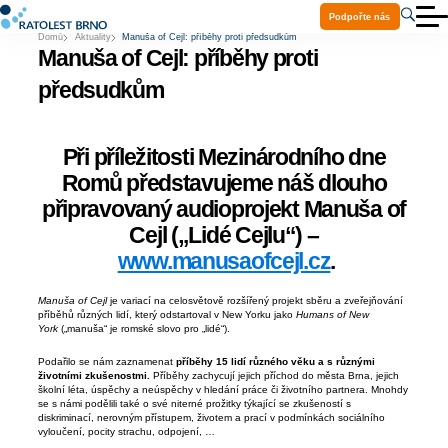
Podpořte nás
Domů
Aktuality
Manuša of Cejl: příběhy proti předsudkům
O nás
Manuša of Cejl: příběhy proti
Aktuality
Služby
předsudkům
Projekty
Ke stažení
Volná místa
Při příležitosti Mezinárodního dne
Praxe a stáže
Kontakty
Romů představujeme náš dlouho
Pomoc Ukrajině
připravovaný audioprojekt Manuša of
Cejl („Lidé Cejlu“) –
www.manusaofcejl.cz
.
Manuša of Cejl
je variací na celosvětově rozšířený projekt sběru a zveřejňování
příběhů různých lidí, který odstartoval v New Yorku jako
Humans of New
York
(„manuša“ je romské slovo pro „lidé“).
Podařilo se nám zaznamenat
příběhy 15 lidí různého věku a s různými
životními zkušenostmi.
Příběhy zachycují jejich příchod do města Brna, jejich
školní léta, úspěchy a neúspěchy v hledání práce či životního partnera. Mnohdy
se s námi podělili také o své niterné prožitky týkající se zkušeností s
diskriminací, nerovným přístupem, životem a prací v podmínkách sociálního
vyloučení, pocity strachu, odpojení, …