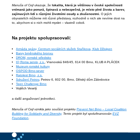
Manuša of Cejl
ukazuje, že
lokalita, která je většinou v české společnosti
vnímaná jako ponurá, špinavá a nebezpečná, je místo plné života a barev,
zajímavých lidí s různými životními osudy a zkušenostmi.
O jejích
obyvatelích můžeme mít různé představy, rozhodně o nich ale nevíme dost na
to, abychom si o nich mohli myslet – vlastně cokoli.
Na projektu spolupracovali:
Armáda spásy, Centrum sociálních služeb Staňkova, Klub Dživipen
Barvy brněnského bronxu
DROM, romské středisko
IQ Roma servis, z.s.
, Vranovská 846/45, 614 00 Brno, KLUB A PLÁCEK
Muzeum romské kultury
OSPOD Brno-sever
Ratolest Brno, z.s.
Sdružení Petrov
, Petrov 6, 602 00, Brno, Dětský dům Zábrdovice
Teen Challenge Brno
Vojtěch Veselý
a další angažovaní jednotlivci.
Manuša of Cejl vznikla jako součást projektu
Prevent Net Brno – Local Coalition
Building for Solidarity and Diversity
. Tento projekt byl spolufinancován
EVZ
Foundation
.