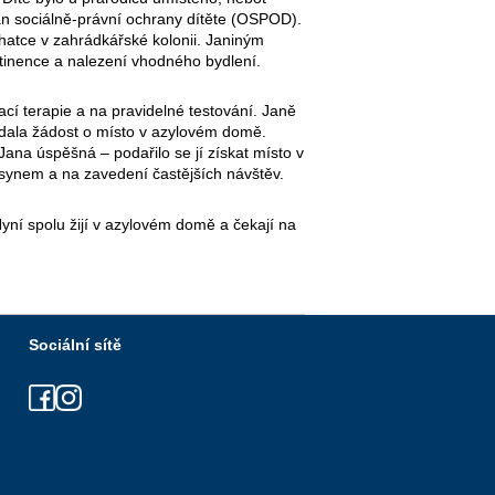
gán sociálně-právní ochrany dítěte (OSPOD).
chatce v zahrádkářské kolonii. Janiným
tinence a nalezení vhodného bydlení.
ací terapie a na pravidelné testování. Janě
podala žádost o místo v azylovém domě.
 Jana úspěšná – podařilo se jí získat místo v
 synem a na zavedení častějších návštěv.
í spolu žijí v azylovém domě a čekají na
Sociální sítě