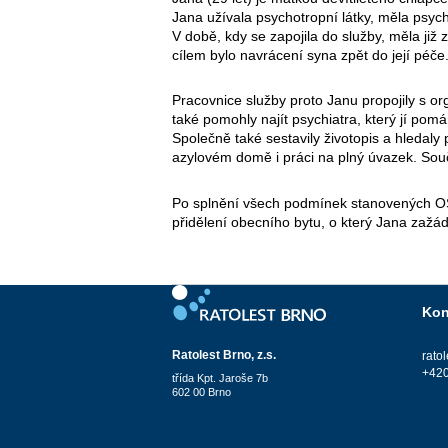
Jana užívala psychotropní látky, měla psyc
V době, kdy se zapojila do služby, měla již
cílem bylo navrácení syna zpět do její pé
Pracovnice služby proto Janu propojily s or
také pomohly najít psychiatra, který jí po
Společně také sestavily životopis a hledaly 
azylovém domě i práci na plný úvazek. Souč
Po splnění všech podmínek stanovených OS
přidělení obecního bytu, o který Jana zažá
Kon
Ratolest Brno, z.s.
rato
+420
třída Kpt. Jaroše 7b
602 00 Brno