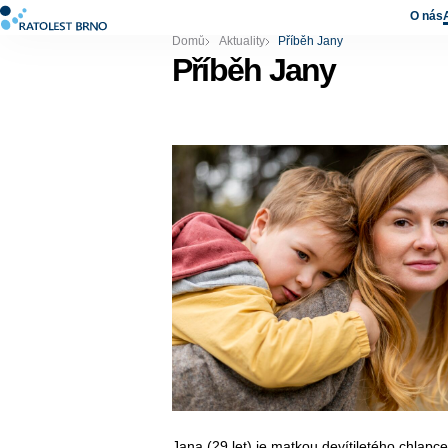
O nás
Domů
Aktuality
Příběh Jany
Příběh Jany
Jana (29 let) je matkou devítiletého chlap