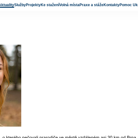
Aktuality
Služby
Projekty
Ke stažení
Volná místa
Praxe a stáže
Kontakty
Pomoc Ukr
ce, o kterého pečovali prarodiče ve městě vzdáleném asi 30 km od Brna.