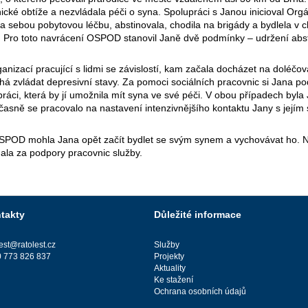
hické obtíže a nezvládala péči o syna. Spolupráci s Janou inicioval Or
 za sebou pobytovou léčbu, abstinovala, chodila na brigády a bydlela v 
če. Pro toto navrácení OSPOD stanovil Janě dvě podmínky – udržení abs
ganizací pracující s lidmi se závislostí, kam začala docházet na doléčov
máhá zvládat depresivní stavy. Za pomoci sociálních pracovnic si Jana 
práci, která by jí umožnila mít syna ve své péči. V obou případech byla
asně se pracovalo na nastavení intenzivnějšího kontaktu Jany s jejím
POD mohla Jana opět začít bydlet se svým synem a vychovávat ho. Nyn
dala za podpory pracovnic služby.
takty
Důležité informace
lest@ratolest.cz
Služby
 773 826 837
Projekty
Aktuality
Ke stažení
Ochrana osobních údajů