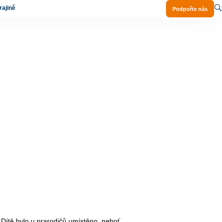
ajině
Podpořte nás
 Dítě bylo u prarodičů umístěno, neboť