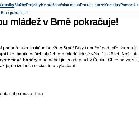
Aktuality
Služby
Projekty
Ke stažení
Volná místa
Praxe a stáže
Kontakty
Pomoc Ukr
 Brně pokračuje!
ou mládež v Brně pokračuje!
 podpoře ukrajinské mládeže v Brně! Díky finanční podpoře, kterou 
jistit kontinuitu našich služeb pro mladé lidi ve věku 12-26 let. Naši in
 systémové bariéry
a pomáhat jim s adaptací v Česku. Chceme zajistit, a
ak jejich izolaci a sociálnímu vyloučení.
tatutárního města Brna.