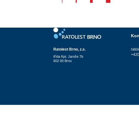
Kon
Ratolest Brno, z.s.
rato
+420
třída Kpt. Jaroše 7b
602 00 Brno