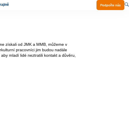
ajině
Podpořte nás
jsme získali od JMK a MMB, můžeme v
terkulturní pracovníci jim budou nadále
by mladí lidé neztratili kontakt a důvěru,