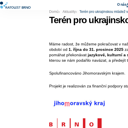
O nás
Domů
Aktuality
Terén pro ukrajinskou mládež v
Terén pro ukrajinsk
Máme radost, že můžeme pokračovat v naší
období od
1. října do 31. prosince 2025
za
pomáhat překonávat
jazykové, kulturní a
kterou se nám podařilo navázat, a předejít t
Spolufinancováno Jihomoravským krajem.
Projekt je realizován za finanční podpory s