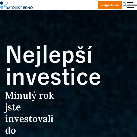
Podpořte nás
O nás
Aktuality
Služby
Projekty
Ke stažení
Volná místa
Nejlepší
Praxe a stáže
Kontakty
Pomoc Ukrajině
investice
Minulý rok
jste
investovali
do