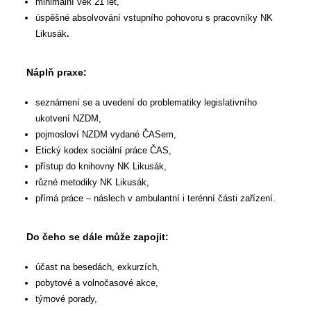
minimální věk 21 let,
úspěšné absolvování vstupního pohovoru s pracovníky NK
Likusák
.
Náplň praxe:
seznámení se a uvedení do problematiky legislativního
ukotvení NZDM,
pojmosloví NZDM vydané ČASem,
Etický kodex sociální práce ČAS,
přístup do knihovny NK Likusák,
různé metodiky NK Likusák,
přímá práce – náslech v ambulantní i terénní části zařízení.
Do čeho se dále může zapojit:
účast na besedách, exkurzích,
pobytové a volnočasové akce,
týmové porady,