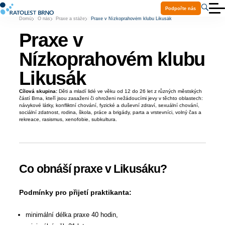
Podpořte nás
Domů
O nás
Praxe a stáže
Praxe v Nízkoprahovém klubu Likusák
O nás
Aktuality
Praxe v
Služby
Projekty
Nízkoprahovém klubu
Ke stažení
Volná místa
Likusák
Praxe a stáže
Kontakty
Cílová skupina:
Děti a mladí lidé ve věku od 12 do 26 let z různých městských
Pomoc Ukrajině
částí Brna, kteří jsou zasaženi či ohroženi nežádoucími jevy v těchto oblastech:
návykové látky, konfliktní chování, fyzické a duševní zdraví, sexuální chování,
sociální zdatnost, rodina, škola, práce a brigády, parta a vrstevníci, volný čas a
rekreace, rasismus, xenofobie, subkultura.
Co obnáší praxe v Likusáku?
Podmínky pro přijetí praktikanta:
minimální délka praxe 40 hodin,