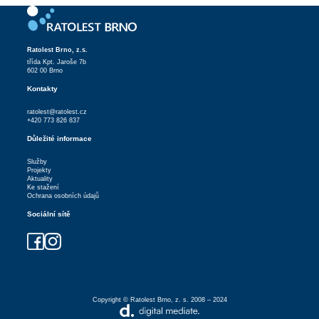
Ratolest Brno, z.s.
třída Kpt. Jaroše 7b
602 00 Brno
Kontakty
ratolest@ratolest.cz
+420 773 826 837
Důležité informace
Služby
Projekty
Aktuality
Ke stažení
Ochrana osobních údajů
Sociální sítě
Copyright © Ratolest Brno, z. s. 2008 – 2024