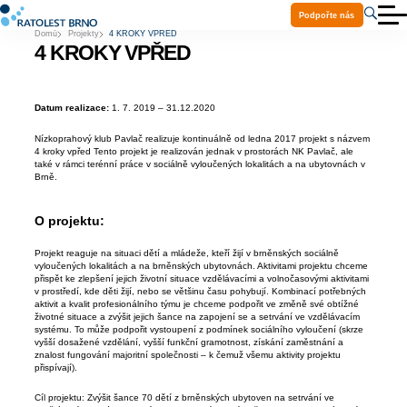
Podpořte nás
Domů
Projekty
4 KROKY VPŘED
O nás
4 KROKY VPŘED
Aktuality
Služby
Projekty
Ke stažení
Datum realizace:
1. 7. 2019 – 31.12.2020
Volná místa
Praxe a stáže
Nízkoprahový klub Pavlač realizuje kontinuálně od ledna 2017 projekt s názvem
4 kroky vpřed Tento projekt je realizován jednak v prostorách NK Pavlač, ale
Kontakty
také v rámci terénní práce v sociálně vyloučených lokalitách a na ubytovnách v
Pomoc Ukrajině
Brně.
O projektu:
Projekt reaguje na situaci dětí a mládeže, kteří žijí v brněnských sociálně
vyloučených lokalitách a na brněnských ubytovnách. Aktivitami projektu chceme
přispět ke zlepšení jejich životní situace vzdělávacími a volnočasovými aktivitami
v prostředí, kde děti žijí, nebo se většinu času pohybují. Kombinací potřebných
aktivit a kvalit profesionálního týmu je chceme podpořit ve změně své obtížné
životné situace a zvýšit jejich šance na zapojení se a setrvání ve vzdělávacím
systému. To může podpořit vystoupení z podmínek sociálního vyloučení (skrze
vyšší dosažené vzdělání, vyšší funkční gramotnost, získání zaměstnání a
znalost fungování majoritní společnosti – k čemuž všemu aktivity projektu
přispívají).
Cíl projektu: Zvýšit šance 70 dětí z brněnských ubytoven na setrvání ve