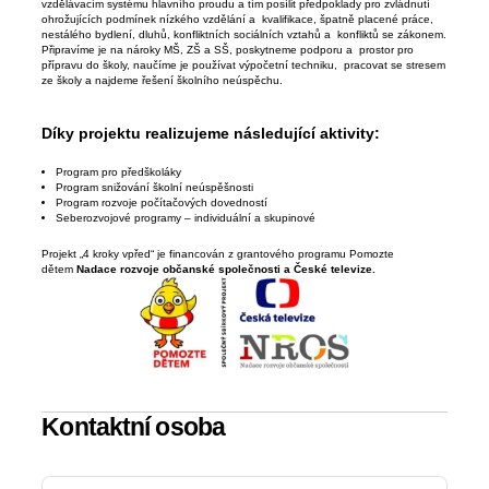
vzdělávacím systému hlavního proudu a tím posílit předpoklady pro zvládnutí
ohrožujících podmínek nízkého vzdělání a kvalifikace, špatně placené práce,
nestálého bydlení, dluhů, konfliktních sociálních vztahů a konfliktů se zákonem.
Připravíme je na nároky MŠ, ZŠ a SŠ, poskytneme podporu a prostor pro
přípravu do školy, naučíme je používat výpočetní techniku, pracovat se stresem
ze školy a najdeme řešení školního neúspěchu.
Díky projektu realizujeme následující aktivity:
Program pro předškoláky
Program snižování školní neúspěšnosti
Program rozvoje počítačových dovedností
Seberozvojové programy – individuální a skupinové
Projekt „4 kroky vpřed“ je financován z grantového programu Pomozte
dětem
Nadace rozvoje občanské společnosti a České televize.
Kontaktní osoba