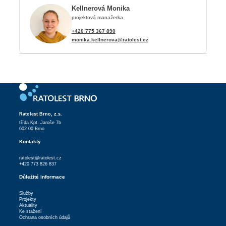
Kellnerová Monika
projektová manažerka
+420 775 367 890
monika.kellnerova@ratolest.cz
Ratolest Brno, z.s.
třída Kpt. Jaroše 7b
602 00 Brno
Kontakty
ratolest@ratolest.cz
+420 773 826 837
Důležité informace
Služby
Projekty
Aktuality
Ke stažení
Ochrana osobních údajů