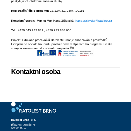
poskytujících obdobné sociální služby.
Registrační číslo projektu:
CZ.1.04/3.1.03/A7.00151
Kontaktní osoba:
Mgr. et Mgr. Hana Žižlavská,
hana.zizlavska@ratolest.cz
Tel.:
+420 545 243 839 ; +420 773 838 650
Projekt „Edukace pracovníků Ratolesti Brno“ je financován z prostředků
Evropského sociálního fondu prostřednictvím Operačního programu Lidské
zdroje a zaměstnanost a státního rozpočtu ČR.
Kontaktní osoba
Ratolest Brno, z.s.
třída Kpt. Jaroše 7b
602 00 Brno