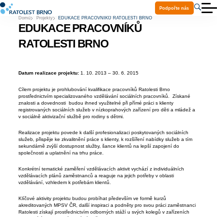
Podpořte nás
Domů
Projekty
EDUKACE PRACOVNÍKŮ RATOLESTI BRNO
O nás
EDUKACE PRACOVNÍKŮ
Aktuality
Služby
RATOLESTI BRNO
Projekty
Ke stažení
Volná místa
Datum realizace projektu:
1. 10. 2013 – 30. 6. 2015
Praxe a stáže
Kontakty
Cílem projektu je prohlubování kvalifikace pracovníků Ratolesti Brno
Pomoc Ukrajině
prostřednictvím specializovaného vzdělávání sociálních pracovníků. Získané
znalosti a dovednosti budou ihned využitelné při přímé práci s klienty
registrovaných sociálních služeb v nízkoprahových zařízení pro děti a mládež a
v sociálně aktivizační službě pro rodiny s dětmi.
Realizace projektu povede k další profesionalizaci poskytovaných sociálních
služeb, přispěje ke zkvalitnění práce s klienty, k rozšíření nabídky služeb a tím
sekundárně zvýší dostupnost služby, šance klientů na lepší zapojení do
společnosti a uplatnění na trhu práce.
Konkrétní tematické zaměření vzdělávacích aktivit vychází z individuálních
vzdělávacích plánů zaměstnanců a reaguje na jejich potřeby v oblasti
vzdělávání, vzhledem k potřebám klientů.
Klíčové aktivity projektu budou probíhat především ve formě kurzů
akreditovaných MPSV ČR, další inspiraci a podněty pro svou práci zaměstnanci
Ratolesti získají prostřednictvím odborných stáží u svých kolegů v zařízeních