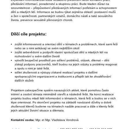
předávání informací, poradenství a skupinou práci. Bude kladen důraz na
srozumitelnost – přizpůsobení předávaných informací potřebám a schopnostem
dětí a mladých lidí. Informace se budou týkat zejména oblastí: postavení mužů
a žen v společnosti, partnerských vztahů, domácího násilí a také sexuálního
života, prevence sexuálně přenosných chorob.
Dílčí cíle projektu:
zvýšit informovanost a orientaci dětí v tématech a problémech, které sami řeší
nebo se s nimi setkávají ve svém nejbližším okolí
zvýšit sebevědomí a podpořit vlastní spoluúčast dětí a mladých lidí na
rozhodování o svém dalším životě
vytvořit bezpečné prostředí pro sdílení problémů, otázek, dilemat – děti
získají podporu pracovníků, kteří budou na jejich otázky a problémy reagovat
a spolu s nimi je také řešit.
sdílet zkušenosti a výstupy získané realizací projektu s dalšími
spolupracujícími organizacemi a institucemi a přispět tak ke zkvalitňování
dalších služeb
Projektem zabezpečíme systém navazujících aktivit, které pomohou často
intimní a osobní témata minimálně otevřít a následně řešit. Na konci realizace
projektu budou mladí lidé informování o tématech, která řeší a budou se v nich
lépe orientovat. Po skončení projektu na základě navázané důvěry a dobré
zkušenosti klientů budeme na tématech nadále pracovat a dále s klienty řešit
jejich aktuální životní situace a dilemata.
Kontaktní osoba:
Mgr. et Mgr. Vladislava Vondrová