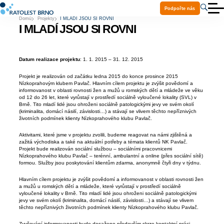
Podpořte nás
Domů
Projekty
I MLADÍ JSOU SI ROVNI
O nás
I MLADÍ JSOU SI ROVNI
Aktuality
Služby
Projekty
Ke stažení
Datum realizace projektu
: 1. 1. 2015 – 31. 12. 2015
Volná místa
Praxe a stáže
Projekt je realizován od začátku ledna 2015 do konce prosince 2015
Nízkoprahovým klubem Pavlač. Hlavním cílem projektu je zvýšit povědomí a
Kontakty
informovanost v oblasti rovnosti žen a mužů u romských dětí a mládeže ve věku
Pomoc Ukrajině
od 12 do 26 let, které vyrůstají v prostředí sociálně vyloučené lokality (SVL) v
Brně. Tito mladí lidé jsou ohroženi sociálně patologickými jevy ve svém okolí
(kriminalita, domácí násilí, závislosti…) a stávají se vlivem těchto nepříznivých
životních podmínek klienty Nízkoprahového klubu Pavlač.
Aktivitami, které jsme v projektu zvolili, budeme reagovat na námi zjištěná a
zažitá východiska a také na aktuální potřeby a témata klientů NK Pavlač.
Projekt bude realizován sociální službou – sociálními pracovnicemi
Nízkoprahového klubu Pavlač – terénní, ambulantní a online (přes sociální sítě)
formou. Služby jsou poskytování klientům zdarma, anonymně čtyři dny v týdnu.
Hlavním cílem projektu je zvýšit povědomí a informovanost v oblasti rovnosti žen
a mužů u romských dětí a mládeže, které vyrůstají v prostředí sociálně
vyloučené lokality v Brně. Tito mladí lidé jsou ohroženi sociálně patologickými
jevy ve svém okolí (kriminalita, domácí násilí, závislosti…) a stávají se vlivem
těchto nepříznivých životních podmínek klienty Nízkoprahového klubu Pavlač.
Zvyšování informovanosti bude dosaženo především skrze kontaktní práci,