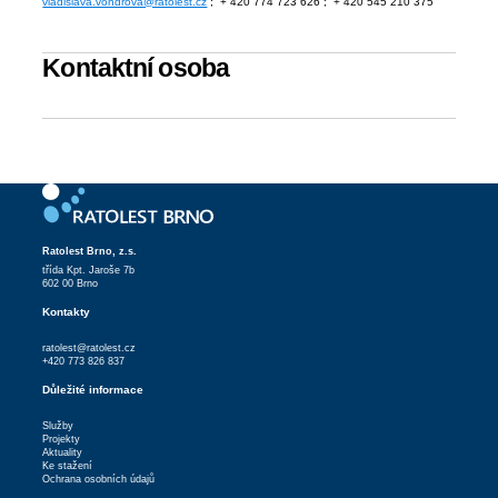
vladislava.vondrova@ratolest.cz
; + 420 774 723 626 ; + 420 545 210 375
Kontaktní osoba
Ratolest Brno, z.s.
třída Kpt. Jaroše 7b
602 00 Brno
Kontakty
ratolest@ratolest.cz
+420 773 826 837
Důležité informace
Služby
Projekty
Aktuality
Ke stažení
Ochrana osobních údajů