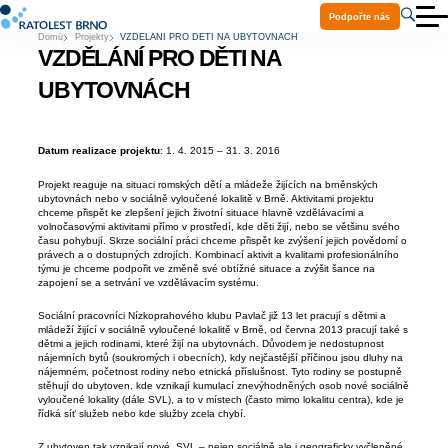
Podpořte nás
Domů
Projekty
VZDĚLÁNÍ PRO DĚTI NA UBYTOVNÁCH
O nás
VZDĚLÁNÍ PRO DĚTI NA
Aktuality
Služby
UBYTOVNÁCH
Projekty
Ke stažení
Volná místa
Datum realizace projektu
: 1. 4. 2015 – 31. 3. 2016
Praxe a stáže
Kontakty
Projekt reaguje na situaci romských dětí a mládeže žijících na brněnských
Pomoc Ukrajině
ubytovnách nebo v sociálně vyloučené lokalitě v Brně. Aktivitami projektu
chceme přispět ke zlepšení jejich životní situace hlavně vzdělávacími a
volnočasovými aktivitami přímo v prostředí, kde děti žijí, nebo se většinu svého
času pohybují. Skrze sociální práci chceme přispět ke zvýšení jejich povědomí o
právech a o dostupných zdrojích. Kombinací aktivit a kvalitami profesionálního
týmu je chceme podpořit ve změně své obtížné situace a zvýšit šance na
zapojení se a setrvání ve vzdělávacím systému.
Sociální pracovníci Nízkoprahového klubu Pavlač již 13 let pracují s dětmi a
mládeží žijící v sociálně vyloučené lokalitě v Brně, od června 2013 pracují také s
dětmi a jejich rodinami, které žijí na ubytovnách. Důvodem je nedostupnost
nájemních bytů (soukromých i obecních), kdy nejčastější příčinou jsou dluhy na
nájemném, početnost rodiny nebo etnická příslušnost. Tyto rodiny se postupně
stěhují do ubytoven, kde vznikají kumulací znevýhodněných osob nové sociálně
vyloučené lokality (dále SVL), a to v místech (často mimo lokalitu centra), kde je
řídká síť služeb nebo kde služby zcela chybí.
Z ubytoven tak vznikají nové SVL – nejen sociálně ale i geograficky vyčleněné.