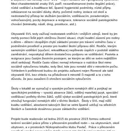
Mezi charakteristické znaky SVL patří: nezaměstnanost (nebo ilegální práce),
nízké vzdělání a kvalifikace lidí, špatné hygienické podmínky, nízké příjmy,
odkázanost na sociální dávky, dluhy, početné rodiny, izolace od okolí a
nedostatečný přístup ke službám (sociálním, vzdělávacím, poradenským,
volnočasovým), pocity deprivace a rezignace, tolerance sociálně patologického
chování (kriminality, násilí, drog, prostituce, atd.).
Obyvatelé SVL tedy zažívají nedostatek vnitřních i vnějších zdrojů, které by jim
mohly pomoci řešit jejich obtížnou životní situaci, chybí kvalitní zázemí pro rodiny
s dětmi – dětem i dospělým chybí základní prostor pro trávení volného času v
podnětném prostředí a prostor pro kvalitní školní přípravu dětí. Rodiče, kterým
samotným vzdělání (vyučení, rekvalifikace) nepřineslo úspěch v podobě stálého
zaměstnání, neposkytují dětem dostatečnou podporu ve vzdělávání. Pasivita a
rezignace jsou častým životním postojem, se kterým se děti ve svém nejbližším
okolí setkávají. Rodiče často vůbec nemají informace o nabídce škol mimo
sociálně vyloučenou lokalitu, tedy škol, kde jsou romské děti v minoritním počtu.
Vzhledem k potřebnosti budou do projektu zařazeni nejen Romové ale také
obyvatelé SVL bez ohledu na příslušnost k minoritě či majoritě a to z toho
důvodu, že jsou zasaženi či ohroženi sociálním vyloučením.
Školy v lokalitě se vyznačují s vysokým počtem romských dětí a potýkají se
specifickými problémy – vysoká absence žáků, odlišný mateřský jazyk, speciální
vzdělávací potřeby těchto žáků, vyšší výskyt sociálně patologických jevů, které
ohrožují fungování romských dětí v těchto školách. Školy v SVL mají nižší
kvalitu vzdělání, absolventi takových škol se velmi špatně udržují na středních
školách a častokrát dosáhnou pouze základního vzdělání.
Projekt bude realizován od ledna 2015 do prosince 2015 formou odborné
terénní sociální práce přímo v přirozeném prostředí rodin – na ubytovnách, okolí
ubytoven, a v prostorách Nízkoprahového klubu Pavlač. Práce v přirozeném