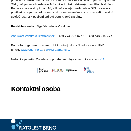
prostředí umožní pracovníkům dobře poznat aktuální životní podmínky lidí ze
SVL, což povede k zefektivnění a zkvalitnění nabízených sociálních služeb.
Práce s cílovou skupinou dětí, mládeže a jejich rodin mimo SVL povede k
posílení schopnosti adaptace a orientace v novém, cizím prostředí majoritní
společnosti, a k posílení sebevědomí cílové skupiny.
Kontaktní osoba
: Mgr. Vladislava Vondrová
vladislava.vondrova@ratolest.cz
; + 420 774 723 626 ; + 420 545 210 375
Podpořeno grantem z Islandu, Lichtenštejnska a Norska v rámci EHP
fondů.
www.fondnno.cz
a
www.eeagrants.cz
Metodika projektu Vzdělávání pro děti na ubytovnách, ke stažení
ZDE
.
Kontaktní osoba