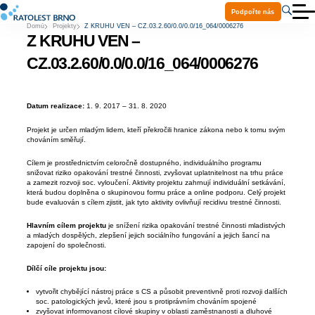
Podpořte nás
Domů
Projekty
Z KRUHU VEN – CZ.03.2.60/0.0/0.0/16_064/0006276
O nás
Z KRUHU VEN –
Aktuality
Služby
CZ.03.2.60/0.0/0.0/16_064/0006276
Projekty
Ke stažení
Volná místa
Datum realizace:
1. 9. 2017 – 31. 8. 2020
Praxe a stáže
Kontakty
Projekt je určen mladým lidem, kteří překročili hranice zákona nebo k tomu svým
Pomoc Ukrajině
chováním směřují.
Cílem je prostřednictvím celoročně dostupného, individuálního programu
snižovat riziko opakování trestné činnosti, zvyšovat uplatnitelnost na trhu práce
a zamezit rozvoji soc. vyloučení. Aktivity projektu zahrnují individuální setkávání,
která budou doplněna o skupinovou formu práce a online podporu. Celý projekt
bude evaluován s cílem zjistit, jak tyto aktivity ovlivňují recidivu trestné činnosti.
Hlavním cílem projektu
je snížení rizika opakování trestné činnosti mladistvých
a mladých dospělých, zlepšení jejich sociálního fungování a jejich šancí na
zapojení do společnosti.
Dílčí cíle projektu jsou:
vytvořit chybějící nástroj práce s CS a působit preventivně proti rozvoji dalších
soc. patologických jevů, které jsou s protiprávním chováním spojené
zvyšovat informovanost cílové skupiny v oblasti zaměstnanosti a dluhové