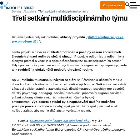
Podpořte nás
Domů
Aktuality
Třetí setkání multidisciplinárního týmu
O nás
Třetí setkání multidisciplinárního týmu
Aktuality
Služby
Projekty
Ke stažení
Už téměř jeden celý rok probíhají
aktivity projektu
„Multidisciplinární praxe
Volná místa
pro ohrožené děti“
.
Praxe a stáže
Tento projekt si dává za cíl
hledat možnosti a postupy řešení konkrétních
Kontakty
životních situací rodin ve složité situaci.
Propojuje odbornice a odborníky z
Pomoc Ukrajině
různých profesí a vede je k spolupráci během tzv. multidisciplinárních setkání.
Když pracovníci a pracovnice z různých institucí a organizací spolupracují, vede
to k
rychlejší a efektivnější podpoře ohrožené rodiny.
Na
3. letošním multidisciplinárním setkání
se účastnice a účastníci radili o
dvou konkrétních situacích ohrožených dětí a jejich rodin. Setkání se zúčastnili
zástupci policie, státního zastupitelství, dětský terapeut, psychiatr pro dospělé,
dětský psycholog, pedagog, sociální pracovníci, pracovníci Orgánu sociálně-
právní ochrany dítěte z různých městských částí a bytový
ombudsman.
Výsledkem setkání bylo naplánování dalšího možného
postupu práce s rodinou
– návrhy, s jakými službami spolupracovat a jak
nejlépe zajistit, aby mohlo dítě zůstat vyrůstat v rodině.
Projekt
„Multidisciplinární praxe pro ohrožené děti“
, reg. č.:
CZ.03.2.X/0.0/0.0/17_076/0011443 byl ﬁnančně podpořen ze zdrojů
Evropského sociálního fondu EU, z rozpočtu ČR v rámci Operačního programu
zaměstnanost.