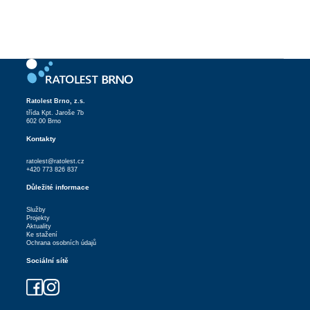
Ratolest Brno, z.s.
třída Kpt. Jaroše 7b
602 00 Brno
Kontakty
ratolest@ratolest.cz
+420 773 826 837
Důležité informace
Služby
Projekty
Aktuality
Ke stažení
Ochrana osobních údajů
Sociální sítě