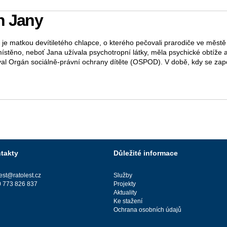
h Jany
) je matkou devítiletého chlapce, o kterého pečovali prarodiče ve měst
ístěno, neboť Jana užívala psychotropní látky, měla psychické obtíže a
val Orgán sociálně-právní ochrany dítěte (OSPOD). V době, kdy se zapoj
takty
Důležité informace
lest@ratolest.cz
Služby
 773 826 837
Projekty
Aktuality
Ke stažení
Ochrana osobních údajů