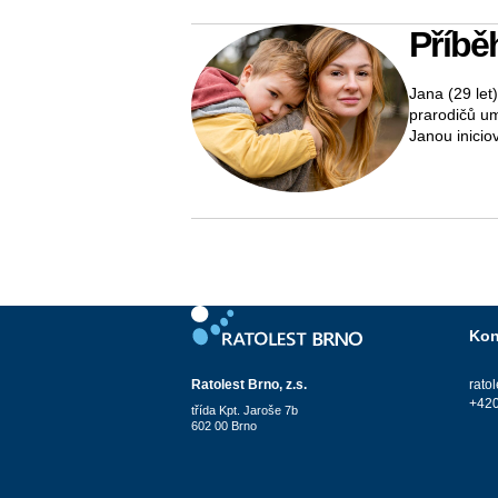
Příbě
Jana (29 let
prarodičů um
Janou inicio
Kon
Ratolest Brno, z.s.
rato
+420
třída Kpt. Jaroše 7b
602 00 Brno