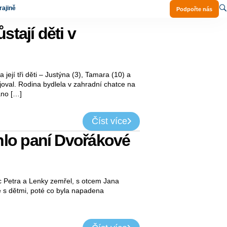
ajině
Podpořte nás
tají děti v
ejí tři děti – Justýna (3), Tamara (10) a
joval. Rodina bydlela v zahradní chatce na
áno […]
Číst více
lo paní Dvořákové
ec Petra a Lenky zemřel, s otcem Jana
če s dětmi, poté co byla napadena