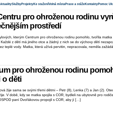
Aktuality
Služby
Projekty
Ke stažení
Volná místa
Praxe a stáže
Kontakty
Pomoc Ukr
Centru pro ohroženou rodinu vyrůs
čnějším prostředí
ylových, kterým Centrum pro ohroženou rodinu pomohlo, tvořila matka a j
 Každé z dětí má jiného otce a žádný z nich se do výchovy dětí nezapo
bez teplé vody. Matka, která užívá pervitin, nepracovala, neměla zažád
um pro ohroženou rodinu pomoh
 o děti
vá žije sama se svými třemi dětmi – Petr (8), Lenka (7) a Jan (2). Ot
žije. V době, kdy se matka spojila s COR, bydleli na ubytovně pro rodi
OSPOD paní Dvořákovou propojil s COR, aby jí […]