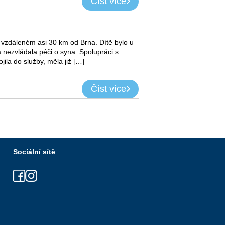
Číst více
ě vzdáleném asi 30 km od Brna. Dítě bylo u
 nezvládala péči o syna. Spolupráci s
ila do služby, měla již […]
Číst více
Sociální sítě