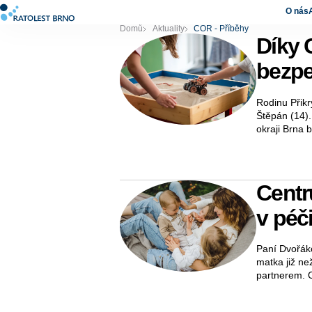
O nás
Domů
Aktuality
COR - Příběhy
Díky 
bezpe
Rodinu Přikr
Štěpán (14).
okraji Brna 
Centr
v péči
Paní Dvořáko
matka již ne
partnerem. 