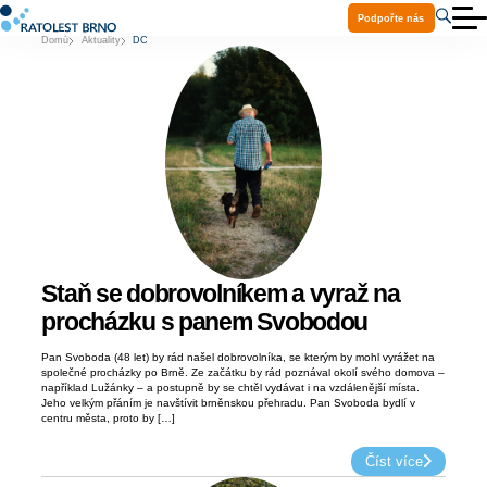
Podpořte nás
Domů
Aktuality
DC
O nás
Aktuality
Služby
Projekty
Ke stažení
Volná místa
Praxe a stáže
Kontakty
Pomoc Ukrajině
Staň se dobrovolníkem a vyraž na
procházku s panem Svobodou
Pan Svoboda (48 let) by rád našel dobrovolníka, se kterým by mohl vyrážet na
společné procházky po Brně. Ze začátku by rád poznával okolí svého domova –
například Lužánky – a postupně by se chtěl vydávat i na vzdálenější místa.
Jeho velkým přáním je navštívit brněnskou přehradu. Pan Svoboda bydlí v
centru města, proto by […]
Číst více