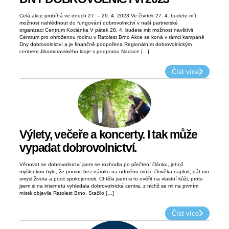
Celá akce probíhá ve dnech 27. – 29. 4. 2023 Ve čtvrtek 27. 4. budete mít
možnost nahlédnout do fungování dobrovolnictví v naší partnerské
organizaci Centrum Kociánka V pátek 28. 4. budete mít možnost navštívit
Centrum pro ohroženou rodinu v Ratolest Brno Akce se koná v rámci kampaně
Dny dobrovolnictví a je finančně podpořena Regionálním dobrovolnickým
centrem Jihomoravského kraje s podporou Nadace […]
Číst více
Výlety, večeře a koncerty. I tak může
vypadat dobrovolnictví.
Věnovat se dobrovolnictví jsem se rozhodla po přečtení článku, jehož
myšlenkou bylo, že pomoc bez nároku na odměnu může člověka naplnit, dát mu
smysl života a pocit spokojenosti. Chtěla jsem si to ověřit na vlastní kůži, proto
jsem si na internetu vyhledala dobrovolnická centra, z nichž se mi na prvním
místě objevila Ratolest Brno. Stačilo […]
Číst více