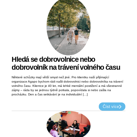
Hledá se dobrovolnice nebo
dobrovolník na trávení volného času
Některé schůzky mají větší smysl než jiné. Pro klientku naší přijímající
organizace Agapo bychom rádi našli dobrovolnici nebo dobrovolníka na trávení
volného času. Klientce je 40 let, má lehké mentální postižení a má všestranné
zájmy – ráda by se jednou týdně potkala, popovídala si nebo zašla na
procházku. Den a čas setkávání je na individuální […]
Číst více