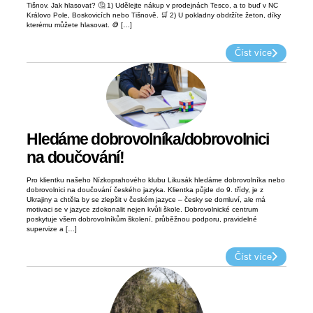
Tišnov. Jak hlasovat? 🤔 1) Udělejte nákup v prodejnách Tesco, a to buď v NC
Královo Pole, Boskovicích nebo Tišnově. 🛒 2) U pokladny obdržíte žeton, díky
kterému můžete hlasovat. 🪙 […]
Číst více
Hledáme dobrovolníka/dobrovolnici
na doučování!
Pro klientku našeho Nízkoprahového klubu Likusák hledáme dobrovolníka nebo
dobrovolnici na doučování českého jazyka. Klientka půjde do 9. třídy, je z
Ukrajiny a chtěla by se zlepšit v českém jazyce – česky se domluví, ale má
motivaci se v jazyce zdokonalit nejen kvůli škole. Dobrovolnické centrum
poskytuje všem dobrovolníkům školení, průběžnou podporu, pravidelné
supervize a […]
Číst více