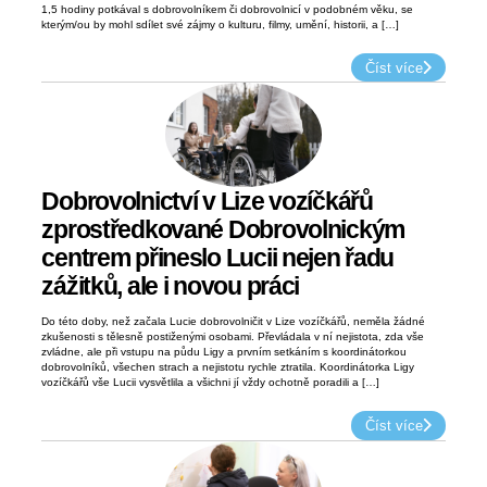
1,5 hodiny potkával s dobrovolníkem či dobrovolnicí v podobném věku, se
kterým/ou by mohl sdílet své zájmy o kulturu, filmy, umění, historii, a […]
Číst více
Dobrovolnictví v Lize vozíčkářů
zprostředkované Dobrovolnickým
centrem přineslo Lucii nejen řadu
zážitků, ale i novou práci
Do této doby, než začala Lucie dobrovolničit v Lize vozíčkářů, neměla žádné
zkušenosti s tělesně postiženými osobami. Převládala v ní nejistota, zda vše
zvládne, ale při vstupu na půdu Ligy a prvním setkáním s koordinátorkou
dobrovolníků, všechen strach a nejistotu rychle ztratila. Koordinátorka Ligy
vozíčkářů vše Lucii vysvětlila a všichni jí vždy ochotně poradili a […]
Číst více