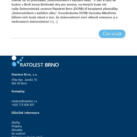
Zveme na 3x přednášku „Dobrovolníkem v každém věku“. V září a říjnu se
budou v Brně konat Brněnské dny pro seniory, na kterých bude mít
naše Dobrovolnické centrum Ratolesti Brno (DCRB) tři bezplatné přednášky
„Dobrovolníkem v každém věku“. Koordinátorka DCRB Veronika Mikulčická
během nich bude mluvit o tom, že dobrovolnictví není věkově omezeno a o
možnostech dobrovolnictví v […]
Číst více
Ratolest Brno, z.s.
třída Kpt. Jaroše 7b
602 00 Brno
Kontakty
ratolest@ratolest.cz
+420 773 826 837
Důležité informace
Služby
Projekty
Aktuality
Ke stažení