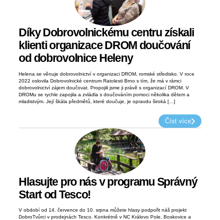
Díky Dobrovolnickému centru získali
klienti organizace DROM doučování
od dobrovolnice Heleny
Helena se věnuje dobrovolnictví v organizaci DROM, romské středisko. V roce
2022 oslovila Dobrovolnické centrum Ratolesti Brno s tím, že má v rámci
dobrovolnictví zájem doučovat. Propojili jsme ji právě s organizací DROM. V
DROMu se rychle zapojila a zvládla s doučováním pomoci několika dětem a
mladistvým. Její škála předmětů, které doučuje, je opravdu široká […]
Číst více
Hlasujte pro nás v programu Správný
Start od Tesco!
V období od 14. července do 10. srpna můžete hlasy podpořit náš projekt
DobroTvůrci v prodejnách Tesco. Konkrétně v NC Královo Pole, Boskovice a