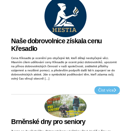
Naše dobrovolnice získala cenu
Křesadlo
Cena Křesadlo je ocenění pro obyčejné lidi, kteří dělají neobyčejné věci.
Hlavním cílem udělování ceny Křesadlo je ocenit práci dobrovolníků, upozornit
na přínos dobrovolnických činností v naší společnosti, zviditelnit příběhy
vzájemné a nezištné pomoci, a především podpořit další lidi k zapojení se do
dobrovolnických aktivit. Jde o symbolické poděkování těm, kteří zdarma svůj
volný čas věnují obecně […]
Číst více
Brněnské dny pro seniory