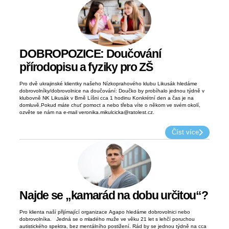
DOBROPOZICE: Doučování
přírodopisu a fyziky pro ZŠ
Pro dvě ukrajinské klientky našeho Nízkoprahového klubu Likusák hledáme
dobrovolníky/dobrovolnice na doučování: Doučko by probíhalo jednou týdně v
klubovně NK Likusák v Brně Líšni cca 1 hodinu Konkrétní den a čas je na
domluvě.Pokud máte chuť pomoct a nebo třeba víte o někom ve svém okolí,
ozvěte se nám na e-mail veronika.mikulcicka@ratolest.cz.
Číst více
Najde se „kamarád na dobu určitou“?
Pro klienta naší přijímající organizace Agapo hledáme dobrovolnici nebo
dobrovolníka. Jedná se o mladého muže ve věku 21 let s lehčí poruchou
autistického spektra, bez mentálního postižení. Rád by se jednou týdně na cca