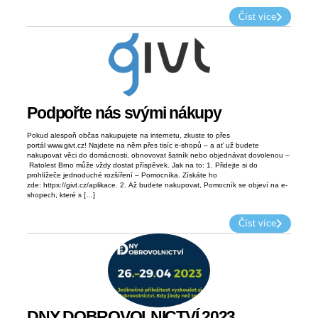
Číst více
Podpořte nás svými nákupy
Pokud alespoň občas nakupujete na internetu, zkuste to přes
portál www.givt.cz! Najdete na něm přes tisíc e-shopů – a ať už budete
nakupovat věci do domácnosti, obnovovat šatník nebo objednávat dovolenou –
Ratolest Brno může vždy dostat příspěvek. Jak na to: 1. Přidejte si do
prohlížeče jednoduché rozšíření – Pomocníka. Získáte ho
zde: https://givt.cz/aplikace. 2. Až budete nakupovat, Pomocník se objeví na e-
shopech, které s […]
Číst více
DNY DOBROVOLNICTVÍ 2023