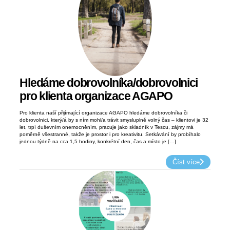
Hledáme dobrovolníka/dobrovolnici
pro klienta organizace AGAPO
Pro klienta naší přijímající organizace AGAPO hledáme dobrovolníka či
dobrovolnici, který/á by s ním mohl/a trávit smysluplně volný čas – klientovi je 32
let, trpí duševním onemocněním, pracuje jako skladník v Tescu, zájmy má
poměrně všestranné, takže je prostor i pro kreativitu. Setkávání by probíhalo
jednou týdně na cca 1,5 hodiny, konkrétní den, čas a místo je […]
Číst více