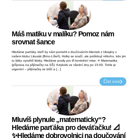
Máš matiku v malíku? Pomoz nám
srovnat šance
Hledáme parťáky, kteří by nám pomohli s doučováním klientek z Ukrajiny v
našem klubu Likusák (Brno-Líšeň). Holky se snaží, ale potřebují někoho, kdo jim
tu látku vysvětlí lidsky. Hledáme posily pro tři konkrétní mise: ➗ Matematika
(příprava na přijímačky na SŠ): Kdykoliv ve všední dny po 15:00. Tohle je
urgentní – přijímačky se blíží a […]
Číst více
Mluvíš plynule „matematicky“?
Hledáme parťáka pro deváťačku! 📐
✨Hledáme dobrovolnici na doučování