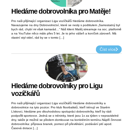
Hledáme dobrovolníka pro Matěje!
Pro naši přijímající organizaci Liga vozíčkářů hledáme dobrovolníka.
Navazujeme na dny Dobrovolnictví, které se nesly s podtitulem „Samostatný byl
bych rád, chybí mi však kamarád…“ Náš klient Matěj streamuje na soc. platformě
a na YouTube něco málo přes 5 let. Je to jeho vášeň a koníček zároveň. Má
vlastní styl videí, rád by se v tomto […]
Číst více
Hledáme dobrovolníky pro Ligu
vozíčkářů
Pro naši přijímající organizaci Liga vozíčkářů hledáme dobrovolníky a
dobrovolnice na tyto pozice: Pro klub floorbalistů, kteří trénují ve Starém
Lískovci, hledáme pro dlouhodobou spolupráci dobrovolníky, kteří by rádi
podpořili sportovce. Jedná se o tréninky, které jsou 1x za týden v nepravidelné
dny, takže je možné se předem domlouvat na konkrétním termínu.Náplň činnosti
dobrovolníka: příprava branek, pomoci při převlékání, podávání pití apod.
Časová dotace […]