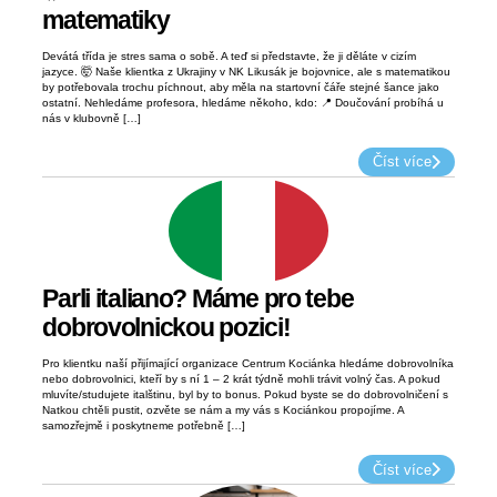
matematiky
Devátá třída je stres sama o sobě. A teď si představte, že ji děláte v cizím
jazyce. 🤯 Naše klientka z Ukrajiny v NK Likusák je bojovnice, ale s matematikou
by potřebovala trochu píchnout, aby měla na startovní čáře stejné šance jako
ostatní. Nehledáme profesora, hledáme někoho, kdo: 📍 Doučování probíhá u
nás v klubovně […]
Číst více
Parli italiano? Máme pro tebe
dobrovolnickou pozici!
Pro klientku naší přijímající organizace Centrum Kociánka hledáme dobrovolníka
nebo dobrovolnici, kteří by s ní 1 – 2 krát týdně mohli trávit volný čas. A pokud
mluvíte/studujete italštinu, byl by to bonus. Pokud byste se do dobrovolničení s
Natkou chtěli pustit, ozvěte se nám a my vás s Kociánkou propojíme. A
samozřejmě i poskytneme potřebně […]
Číst více