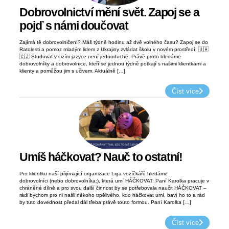
Dobrovolnictví mění svět. Zapoj se a
pojď s námi doučovat
Zajímá tě dobrovolničení? Máš týdně hodinu až dvě volného času? Zapoj se do
Ratolesti a pomoz mladým lidem z Ukrajiny zvládat školu v novém prostředí. 🇺🇦
🇨🇿 Studovat v cizím jazyce není jednoduché. Právě proto hledáme
dobrovolníky a dobrovolnice, kteří se jednou týdně potkají s našimi klientkami a
klienty a pomůžou jim s učivem. Aktuálně […]
Číst více
Umíš háčkovat? Nauč to ostatní!
Pro klientku naší přijímající organizace Liga vozíčkářů hledáme
dobrovolníci (nebo dobrovolníka:), která umí HÁČKOVAT: Paní Karolka pracuje v
chráněné dílně a pro svou další činnost by se potřebovala naučit HÁČKOVAT –
rádi bychom pro ni našli někoho trpělivého, kdo háčkovat umí, baví ho to a rád
by tuto dovednost předal dál třeba právě touto formou. Paní Karolka […]
Číst více